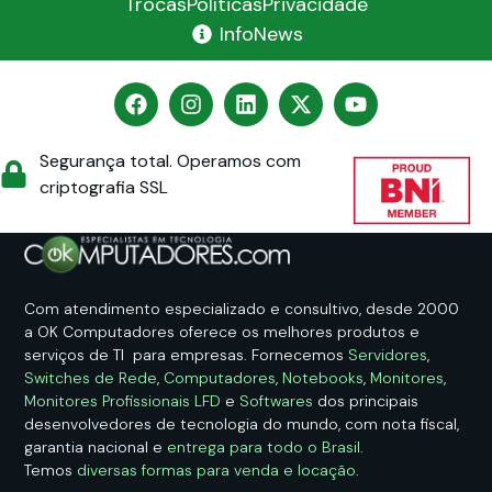
Trocas
Políticas
Privacidade
InfoNews
Segurança total. Operamos com
criptografia SSL
Com atendimento especializado e consultivo, desde 2000
a OK Computadores oferece os melhores produtos e
serviços de TI para empresas. Fornecemos
Servidores
,
Switches de Rede
,
Computadores
,
Notebooks
,
Monitores
,
Monitores Profissionais LFD
e
Softwares
dos principais
desenvolvedores de tecnologia do mundo, com nota fiscal,
garantia nacional e
entrega para todo o Brasil
.
Temos
diversas formas para venda e locação
.