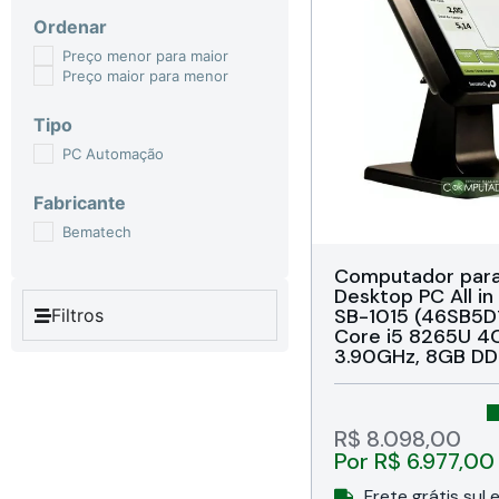
Ordenar
Preço menor para maior
Preço maior para menor
Tipo
PC Automação
Fabricante
Bematech
Computador par
Desktop PC All i
SB-1015 (46SB5D1
Filtros
Core i5 8265U 4
3.90GHz, 8GB DD
Tela Touch Scree
15″, USB 3.0 / USB
DB9 / VGA, Áudio
Bivolt, Windows 1
R$
8.098,00
de 36 meses da 
Por
R$
6.977,00
Brasil
Frete grátis sul