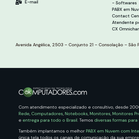
E-mail
- Softwares
PABX em Nu
Contact Cen
Atendente po
CX Omnichan
Avenida Angélica, 2503 – Conjunto 21 – Consolação – São P
Com atendimento especializado e consultivo, desde 20
Rede
,
Computadores
,
Notebooks
,
Monitores
,
Monitores Pr
e
entrega para todo o Brasil
. Temos
diversas formas para
Também implantamos o melhor
PABX em Nuvem com Intelig
única tela todos os canais de comunicação da sua empr