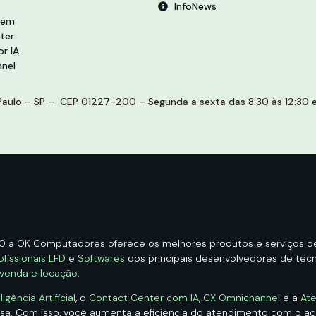
InfoNews
vem
ter
r IA
nel
aulo – SP – CEP 01227-200 – Segunda a sexta das 8:30 às 12:30 e 
00 a OK Computadores oferece os melhores produtos e serviços 
ofissionais LFD
e
Softwares
dos principais desenvolvedores de tecno
 venda e locação
.
ência Artificial
, o
Contact Center com IA
,
CX Omnichannel
e a
Ate
esa. Com isso, você aumenta a eficiência do atendimento com o 