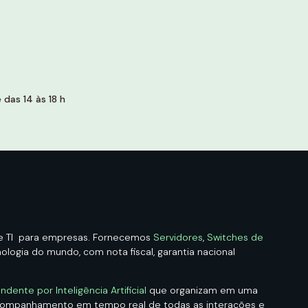
das 14 às 18 h
de TI para empresas. Fornecemos
Servidores
,
Switches de
logia do mundo, com nota fiscal, garantia nacional
ndente por Inteligência Artificial
que organizam em uma
acompanhamento em tempo real de todas as interações e