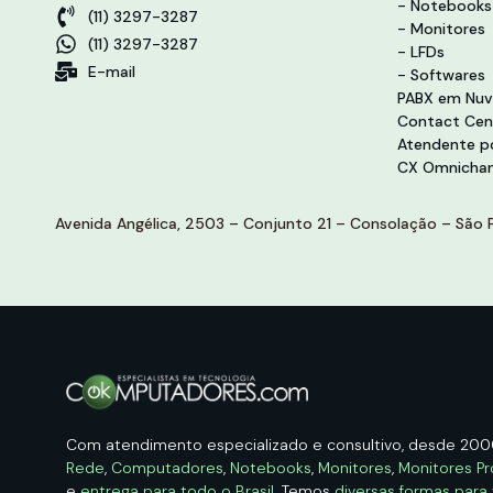
- Notebooks
(11) 3297-3287
- Monitores
(11) 3297-3287
- LFDs
E-mail
- Softwares
PABX em Nu
Contact Cen
Atendente po
CX Omnichan
Avenida Angélica, 2503 – Conjunto 21 – Consolação – São P
Com atendimento especializado e consultivo, desde 20
Rede
,
Computadores
,
Notebooks
,
Monitores
,
Monitores Pr
e
entrega para todo o Brasil
. Temos
diversas formas para