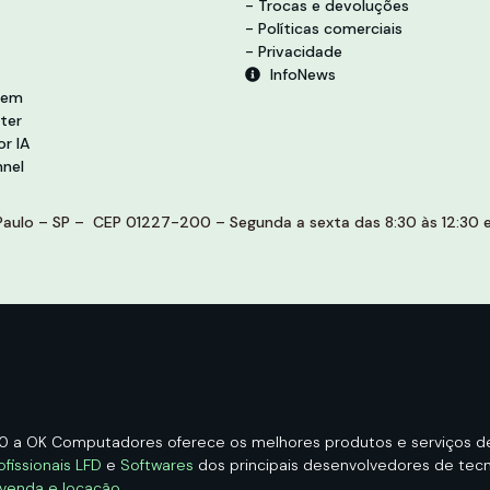
- Trocas e devoluções
- Políticas comerciais
- Privacidade
InfoNews
vem
ter
r IA
nel
aulo – SP – CEP 01227-200 – Segunda a sexta das 8:30 às 12:30 e 
00 a OK Computadores oferece os melhores produtos e serviços 
ofissionais LFD
e
Softwares
dos principais desenvolvedores de tecno
 venda e locação
.