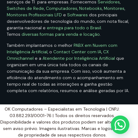
serviços de TI para empresas. Fornecemos
Servidores
,
Switches de Rede
,
Computadores
,
Notebooks
,
Monitores
,
Monitores Profissionais LFD
e
Softwares
dos principais
desenvolvedores de tecnologia do mundo, com nota fiscal,
garantia nacional e
entrega para todo o Brasil
.
Temos
diversas formas para venda e locação
.
Também implantamos o melhor
PABX em Nuvem com
Inteligência Artificial
, o
Contact Center com IA
,
CX
Omnichannel
e a
Atendente por Inteligência Artificial
que
organizam em uma única tela todos os canais de
comunicação da sua empresa. Com isso, você aumenta a
eficiência do atendimento com o acompanhamento em
tempo real de todas as interações e ganha gestão
completa com relatórios, resumos e análise geradas por IA.
OK Computadores – Especialistas em Tecnologia | CNPJ:
03.882.293/0001-76 | Todos os direitos reservados.
Disponibilidade e valores dos produtos podem ser alterados
sem aviso prévio. Imagens ilustrativas. Marcas e logos são
de propriedade de seus respectivos donos.