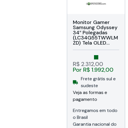
Monitor Gamer
Samsung Odyssey
34″ Polegadas
(LC34G55TWWLM
ZD) Tela OLED
Curva 1000R,
Painel VA UWQHD
3440 x 1440,
Brilho 250 cd/m²,
R$
2.312,00
HDR10, Taxa de
Por
R$
1.992,00
atualização de
165Hz, Tempo de
Frete grátis sul e
Resposta 1ms,
sudeste
VESA, Cor Preto,
Veja as formas e
Garantia de 12
meses da
pagamento
Samsung do Brasil
Entregamos em todo
o Brasil
Garantia nacional do