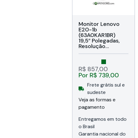
Monitor Lenovo
E20-1b
(63A0KAR1BR)
19,5″ Polegadas,
Resolução
1600×900, Brilho
250 cd, Painel TN,
Taxa de Contraste
1000:1, Formato
R$
857,00
16:9, Tempo de
Por
R$
739,00
resposta 5ms,
72% NTSC,
Frete grátis sul e
Atualização 60hz,
sudeste
Ângulo de visão
Veja as formas e
178°, Cor Preto,
Garantia de 36
pagamento
meses
Entregamos em todo
o Brasil
Garantia nacional do