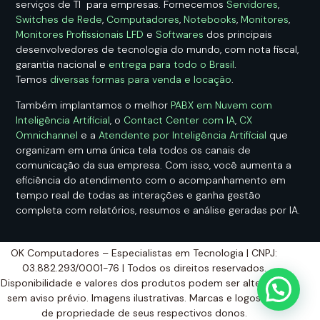
serviços de TI para empresas. Fornecemos
Servidores
,
Switches de Rede
,
Computadores
,
Notebooks
,
Monitores
,
Monitores Profissionais LFD
e
Softwares
dos principais
desenvolvedores de tecnologia do mundo, com nota fiscal,
garantia nacional e
entrega para todo o Brasil
.
Temos
diversas formas para venda e locação
.
Também implantamos o melhor
PABX em Nuvem com
Inteligência Artificial
, o
Contact Center com IA
,
CX
Omnichannel
e a
Atendente por Inteligência Artificial
que
organizam em uma única tela todos os canais de
comunicação da sua empresa. Com isso, você aumenta a
eficiência do atendimento com o acompanhamento em
tempo real de todas as interações e ganha gestão
completa com relatórios, resumos e análise geradas por IA.
OK Computadores – Especialistas em Tecnologia | CNPJ:
03.882.293/0001-76 | Todos os direitos reservados.
Disponibilidade e valores dos produtos podem ser alterados
sem aviso prévio. Imagens ilustrativas. Marcas e logos são
de propriedade de seus respectivos donos.