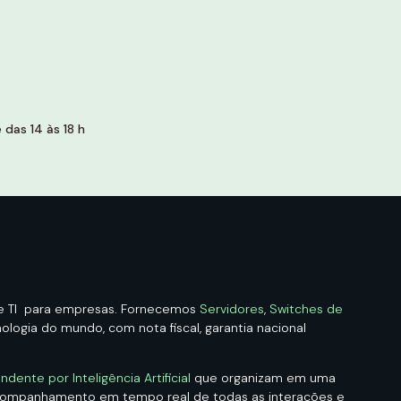
das 14 às 18 h
de TI para empresas. Fornecemos
Servidores
,
Switches de
logia do mundo, com nota fiscal, garantia nacional
ndente por Inteligência Artificial
que organizam em uma
acompanhamento em tempo real de todas as interações e