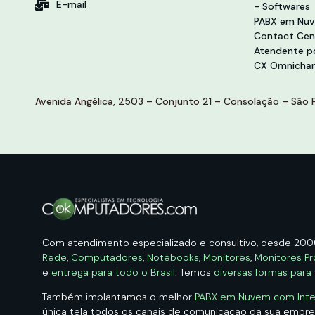
E-mail
- Softwares
PABX em Nu
Contact Cen
Atendente po
CX Omnichan
Avenida Angélica, 2503 – Conjunto 21 – Consolação – São P
Com atendimento especializado e consultivo, desde 20
Rede
,
Computadores
,
Notebooks
,
Monitores
,
Monitores Pr
e
entrega para todo o Brasil
. Temos
diversas formas para
Também implantamos o melhor
PABX em Nuvem com Intelig
única tela todos os canais de comunicação da sua empr