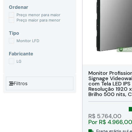
Ordenar
Preço menor para maior
Preço maior para menor
Tipo
Monitor LFD
Fabricante
LG
Monitor Profission
Signage Videowa
com Tela LED IPS 
Filtros
Resolução 1920 x 
Brilho 500 nits, C
Bordas finas, Anti
Operação 24/7, H
Verticial, Respos
178 graus, HDMI /
R$
5.764,00
/ RS232C / RJ45,
Por
R$
4.966,0
com SuperSign, IP
Preto, Garantia 
Frete grátis sul