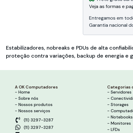
LG do Brasil
Veja as formas e p
Entregamos em todo
Garantia nacional d
Estabilizadores, nobreaks e PDUs de alta confia
proteção contra variações, backup de energia e g
A OK Computadores
Categorias 
- Home
- Servidores
- Sobre nós
- Conectivi
- Nossos produtos
- Storages
- Nossos serviços
- Computad
- Notebooks
(11) 3297-3287
- Monitores
(11) 3297-3287
- LFDs