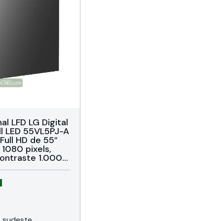
al LFD LG Digital
ll LED 55VL5PJ-A
Full HD de 55″
1080 pixels,
ontraste 1.000:1,
reflexo,
orizontal ou
ta 8 ms, Visão
 DP / DVI-D / USB
 Compatível
0
5X, Bivolt, VESA,
de 36 meses da
 e sudeste