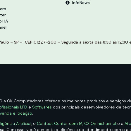
InfoNews
vem
ter
r IA
nel
aulo – SP – CEP 01227-200 – Segunda a sexta das 8:30 às 12:30 e 
00 a OK Computadores oferece os melhores produtos e serviços 
ofissionais LFD
e
Softwares
dos principais desenvolvedores de tecno
 venda e locação
.
ência Artificial
, o
Contact Center com IA
,
CX Omnichannel
e a
Ate
esa. Com isso, você aumenta a eficiência do atendimento com o 