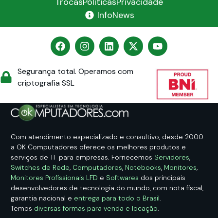
Trocas
Políticas
Privacidade
InfoNews
Segurança total. Operamos com
criptografia SSL
Com atendimento especializado e consultivo, desde 2000
a OK Computadores oferece os melhores produtos e
serviços de TI para empresas. Fornecemos
Servidores
,
Switches de Rede
,
Computadores
,
Notebooks
,
Monitores
,
Monitores Profissionais LFD
e
Softwares
dos principais
desenvolvedores de tecnologia do mundo, com nota fiscal,
garantia nacional e
entrega para todo o Brasil
.
Temos
diversas formas para venda e locação
.