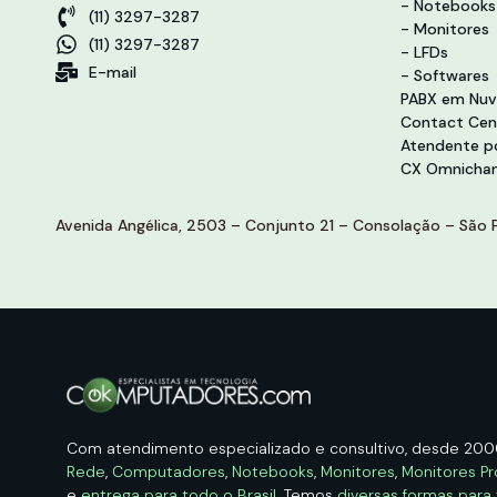
- Notebooks
(11) 3297-3287
- Monitores
(11) 3297-3287
- LFDs
E-mail
- Softwares
PABX em Nu
Contact Cen
Atendente po
CX Omnichan
Avenida Angélica, 2503 – Conjunto 21 – Consolação – São P
Com atendimento especializado e consultivo, desde 20
Rede
,
Computadores
,
Notebooks
,
Monitores
,
Monitores Pr
e
entrega para todo o Brasil
. Temos
diversas formas para