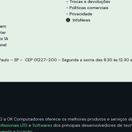
- Trocas e devoluções
- Políticas comerciais
- Privacidade
InfoNews
vem
ter
r IA
nel
aulo – SP – CEP 01227-200 – Segunda a sexta das 8:30 às 12:30 e 
00 a OK Computadores oferece os melhores produtos e serviços 
ofissionais LFD
e
Softwares
dos principais desenvolvedores de tecno
 venda e locação
.