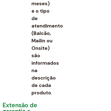
meses)
e o tipo
de
atendimento
(Balcão,
Mailin ou
Onsite)
são
informados
na
descrição
de cada
produto
.
Extensão de