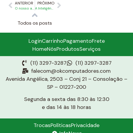
ANTERIOR
PRÓXIMO
O nosso atendimento especializado: Somos especialistas em tecnologia, saiba como é o atendimento da OK Computadores
A Inteligência e organização do PABX em Nuvem com IA para transformar o seu atendimento multicanal
Todos os posts
Login
Carrinho
Pagamento
Frete
Home
Nós
Produtos
Serviços
(11) 3297-3287
(11) 3297-3287
falecom@okcomputadores.com
Avenida Angélica, 2503 – Conj 21 – Consolação –
SP – 01227-200
Segunda a sexta das 8:30 às 12:30
e das 14 às 18 horas
Trocas
Políticas
Privacidade