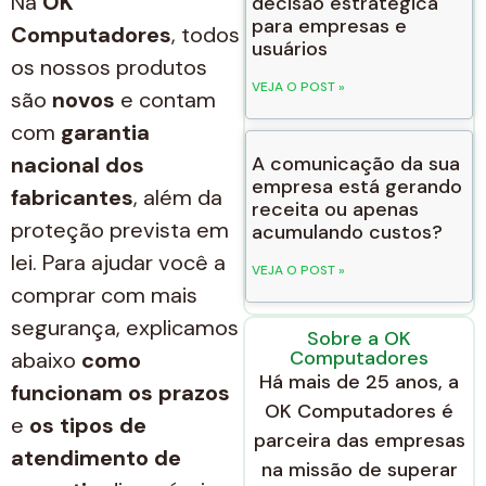
Na
OK
decisão estratégica
para empresas e
Computadores
, todos
usuários
os nossos produtos
VEJA O POST »
são
novos
e contam
com
garantia
nacional dos
A comunicação da sua
empresa está gerando
fabricantes
, além da
receita ou apenas
proteção prevista em
acumulando custos?
lei. Para ajudar você a
VEJA O POST »
comprar com mais
segurança, explicamos
Sobre a OK
Computadores
abaixo
como
Há mais de 25 anos, a
funcionam os prazos
OK Computadores é
e
os tipos de
parceira das empresas
atendimento de
na missão de superar