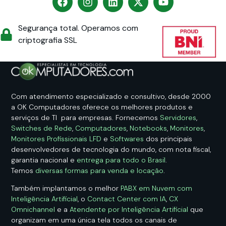
Segurança total. Operamos com
criptografia SSL
Com atendimento especializado e consultivo, desde 2000
a OK Computadores oferece os melhores produtos e
serviços de TI para empresas. Fornecemos
Servidores
,
Switches de Rede
,
Computadores
,
Notebooks
,
Monitores
,
Monitores Profissionais LFD
e
Softwares
dos principais
desenvolvedores de tecnologia do mundo, com nota fiscal,
garantia nacional e
entrega para todo o Brasil
.
Temos
diversas formas para venda e locação
.
Também implantamos o melhor
PABX em Nuvem com
Inteligência Artificial
, o
Contact Center com IA
,
CX
Omnichannel
e a
Atendente por Inteligência Artificial
que
organizam em uma única tela todos os canais de