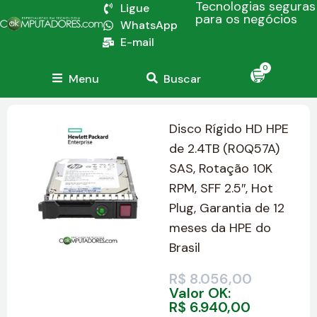
Tecnologias seguras
Ligue
para os negócios
WhatsApp
E-mail
0
Menu
Buscar
Disco Rígido HD HPE
de 2.4TB (R0Q57A)
SAS, Rotação 10K
RPM, SFF 2.5″, Hot
Plug, Garantia de 12
meses da HPE do
Brasil
R$
8.056,00
Valor OK:
R$
6.940,00