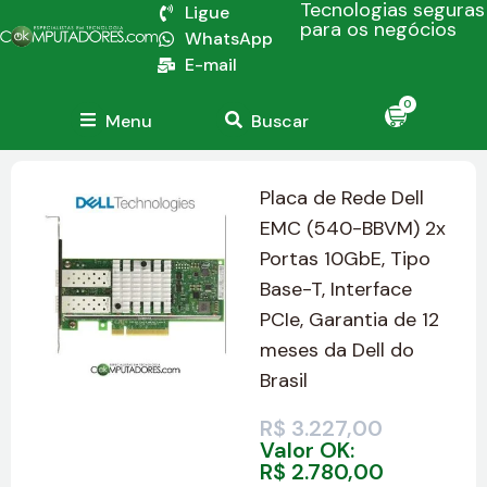
Tecnologias seguras
Ligue
para os negócios
WhatsApp
E-mail
0
Menu
Buscar
Placa de Rede Dell
EMC (540-BBVM) 2x
Portas 10GbE, Tipo
Base-T, Interface
PCIe, Garantia de 12
meses da Dell do
Brasil
R$
3.227,00
Valor OK:
R$
2.780,00