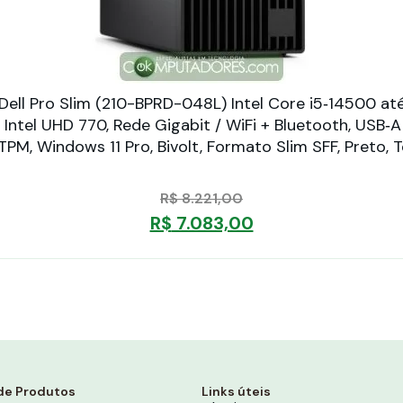
ell Pro Slim (210-BPRD-048L) Intel Core i5‑14500 
Intel UHD 770, Rede Gigabit / WiFi + Bluetooth, USB‑
p TPM, Windows 11 Pro, Bivolt, Formato Slim SFF, Preto
R$
8.221,00
R$
7.083,00
de Produtos
Links úteis