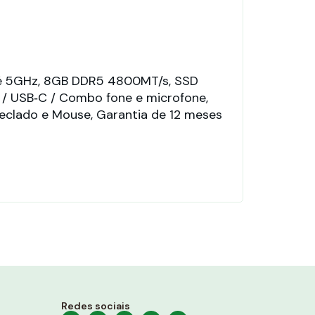
até 5GHz, 8GB DDR5 4800MT/s, SSD
Com
A / USB‑C / Combo fone e microfone,
4.5
, Teclado e Mouse, Garantia de 12 meses
USB
USB
Redes sociais