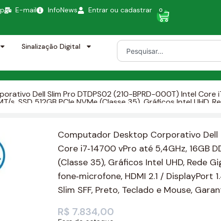
pp
E-mail
InfoNews
Entrar ou cadastrar
0
Sinalização Digital
rativo Dell Slim Pro DTDPS02 (210-BPRD-000T) Intel Core i
s, SSD 512GB PCIe NVMe (Classe 35), Gráficos Intel UHD, Re
ne, HDMI 2.1 / DisplayPort 1.4a, Áudio, Windows 11 Pro, Bivolt
rantia de 12 meses on‑site da Dell do Brasil
Computador Desktop Corporativo Dell 
Core i7‑14700 vPro até 5,4GHz, 16GB
(Classe 35), Gráficos Intel UHD, Rede 
fone‑microfone, HDMI 2.1 / DisplayPort 1
Slim SFF, Preto, Teclado e Mouse, Garant
R$
7.834,00