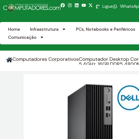
Ligue
WhatsA
Home
Infraestrutura
PCs, Notebooks e Periféricos
Comunicação
Computadores Corporativos
Computador Desktop Corpo
5,4GHz, 16GB DDR5 4800MT/
USB‑C / Combo fone‑microfo
Preto, Teclado e Mouse, Ga