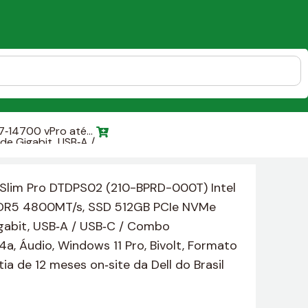
7‑14700 vPro até
de Gigabit, USB‑A /
, Formato Slim SFF,
Slim Pro DTDPS02 (210-BPRD-000T) Intel
 DDR5 4800MT/s, SSD 512GB PCIe NVMe
Gigabit, USB‑A / USB‑C / Combo
.4a, Áudio, Windows 11 Pro, Bivolt, Formato
ia de 12 meses on‑site da Dell do Brasil