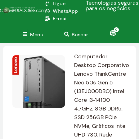
Tecnologias seguras
Ligue
para os negócios
WhatsApp
E-mail
0
Menu
Buscar
Computador
Desktop Corporativo
Lenovo ThinkCentre
Neo 50s Gen 5
(13EJ000DBO) Intel
Core i3‑14100
4.7GHz, 8GB DDR5,
SSD 256GB PCIe
NVMe, Gráficos Intel
UHD 730, Rede