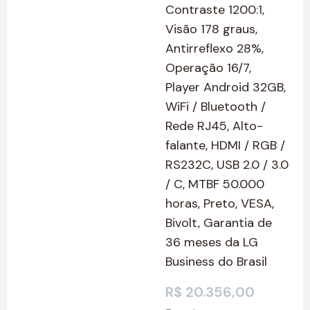
Contraste 1200:1,
Visão 178 graus,
Antirreflexo 28%,
Operação 16/7,
Player Android 32GB,
WiFi / Bluetooth /
Rede RJ45, Alto-
falante, HDMI / RGB /
RS232C, USB 2.0 / 3.0
/ C, MTBF 50.000
horas, Preto, VESA,
Bivolt, Garantia de
36 meses da LG
Business do Brasil
R$
20.356,00