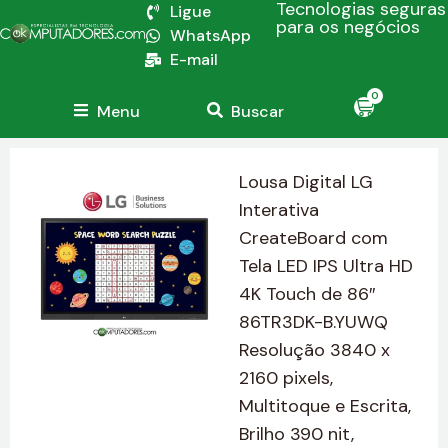
Tecnologias seguras
Ligue
para os negócios
WhatsApp
E-mail
0
Menu
Buscar
Lousa Digital LG
Interativa
CreateBoard com
Tela LED IPS Ultra HD
4K Touch de 86″
86TR3DK-B.YUWQ
Resolução 3840 x
2160 pixels,
Multitoque e Escrita,
Brilho 390 nit,