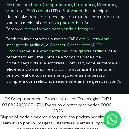
Switches de Rede
,
Computadores
,
Notebooks
,
Monitores
,
Monitores Profissionais LFD
e
Softwares
dos principais
desenvolvedores de tecnologia do mundo, com nota fiscal,
garantia nacional e
entrega para todo o Brasil
.
Temos
diversas formas para venda e locação
.
Também implantamos o melhor
PABX em Nuvem com
Inteligência Artificial
, o
Contact Center com IA
,
CX
Omnichannel
e a
Atendente por Inteligência Artificial
que
organizam em uma única tela todos os canais de
comunicação da sua empresa. Com isso, você aumenta a
eficiência do atendimento com o acompanhamento em
tempo real de todas as interações e ganha gestão
completa com relatórios, resumos e análise geradas por IA.
OK Computadores – Especialistas em Tecnologia | CNPJ:
03.882.293/0001-76 | Todos os direitos reservados 2000-
2026
Disponibilidade e valores dos produtos podem ser alterados
sem aviso prévio. Imagens ilustrativas. Marcas e logos são
de propriedade de seus respectivos donos.