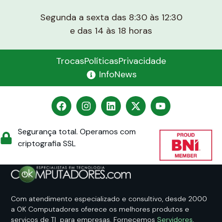
Segunda a sexta das 8:30 às 12:30
e das 14 às 18 horas
Trocas
Políticas
Privacidade
InfoNews
Segurança total. Operamos com
criptografia SSL
Com atendimento especializado e consultivo, desde 2000
a OK Computadores oferece os melhores produtos e
serviços de TI para empresas. Fornecemos
Servidores
,