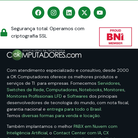
Segurança total. Operamos com
criptografia SSL
Com atendimento especializado e consultivo, desde 2000
a OK Computadores oferece os melhores produtos e
serviços de TI para empresas. Fornecemos
Servidores
,
Switches de Rede
,
Computadores
,
Notebooks
,
Monitores
,
Monitores Profissionais LFD
e
Softwares
dos principais
desenvolvedores de tecnologia do mundo, com nota fiscal,
garantia nacional e
entrega para todo o Brasil
.
Temos
diversas formas para venda e locação
.
Também implantamos o melhor
PABX em Nuvem com
Inteligência Artificial
, o
Contact Center com IA
,
CX