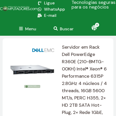
Tecnologias seguras
Ligue
para os negócios
WhatsApp
E-mail
0
Menu
Buscar
Servidor em Rack
Dell PowerEdge
R360E (210-BMTG-
00KH) Intel® Xeon® 6
Performance 6315P
2.8GHz 4 núcleos / 4
threads, 16GB 5600
MT/s, PERC H355, 2×
HD 2TB SATA Hot-
Plug, 2× Rede 1GbE,