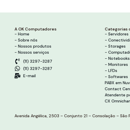
A OK Computadores
Categorias 
- Home
- Servidores
- Sobre nós
- Conectivi
- Nossos produtos
- Storages
- Nossos serviços
- Computad
- Notebooks
(11) 3297-3287
- Monitores
(11) 3297-3287
- LFDs
E-mail
- Softwares
PABX em Nu
Contact Cen
Atendente po
CX Omnichan
Avenida Angélica, 2503 – Conjunto 21 – Consolação – São P