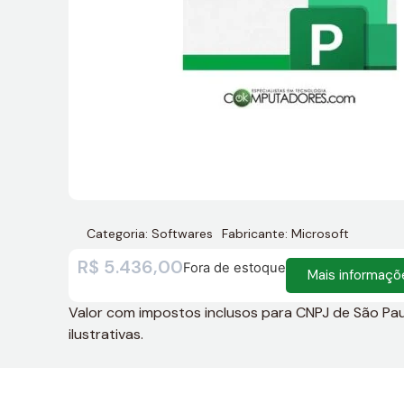
Categoria:
Softwares
Fabricante:
Microsoft
R$
5.436,00
Fora de estoque
Mais informaçõ
Valor com impostos inclusos para CNPJ de São Paulo
ilustrativas.