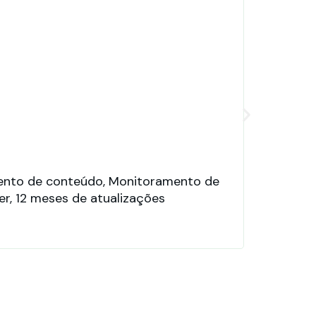
ento de conteúdo, Monitoramento de
Pro
r, 12 meses de atualizações
nuv
de 
par