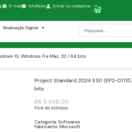
pp
E-mail
InfoNews
Entrar ou cadastrar
0
Sinalização Digital
ows 10, Windows 11 e Mac, 32 / 64 bits
Project Standard 2024 ESD (EP2-07057)
bits
R$
5.436,00
Fora de estoque
Categoria:
Softwares
Fabricante:
Microsoft