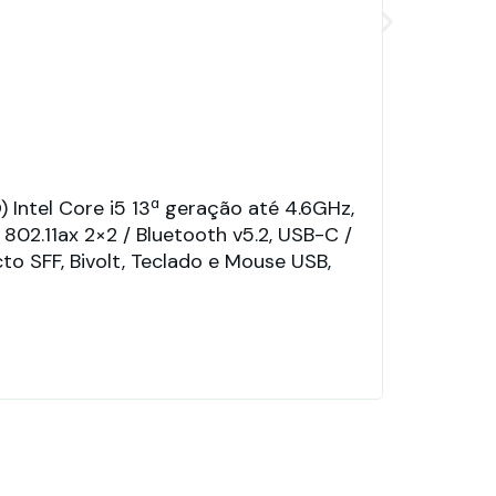
ntel Core i5 13ª geração até 4.6GHz,
Est
02.11ax 2×2 / Bluetooth v5.2, USB-C /
cor
to SFF, Bivolt, Teclado e Mouse USB,
8GB
Mou