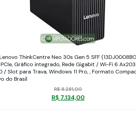
enovo ThinkCentre Neo 30s Gen 5 SFF (13DJ0008BO) I
e, Gráfico integrado, Rede Gigabit / Wi-Fi 6 Ax203 8
0 / Slot para Trava, Windows 11 Pro, , Formato Compac
o do Brasil
R$
8.281,00
R$
7.134,00