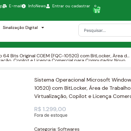
pp
E-mail
InfoNews
Entrar ou cadastrar
0
Sinalização Digital
o 64 Bits Original COEM (FQC-10520) com BitLocker, Área de
ização, Copilot e Licença Comercial para Computador Novo
Sistema Operacional Microsoft Windows
10520) com BitLocker, Área de Trabalh
Virtualização, Copilot e Licença Come
R$
1.299,00
Fora de estoque
Categoria:
Softwares