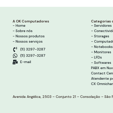
A OK Computadores
Categorias 
- Home
- Servidores
- Sobre nós
- Conectivi
- Nossos produtos
- Storages
- Nossos serviços
- Computad
- Notebooks
(11) 3297-3287
- Monitores
(11) 3297-3287
- LFDs
E-mail
- Softwares
PABX em Nu
Contact Cen
Atendente po
CX Omnichan
Avenida Angélica, 2503 – Conjunto 21 – Consolação – São P