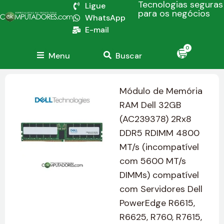
Tecnologias seguras
Ligue
para os negócios
WhatsApp
E-mail
0
Menu
Buscar
Módulo de Memória
RAM Dell 32GB
(AC239378) 2Rx8
DDR5 RDIMM 4800
MT/s (incompatível
com 5600 MT/s
DIMMs) compatível
com Servidores Dell
PowerEdge R6615,
R6625, R760, R7615,