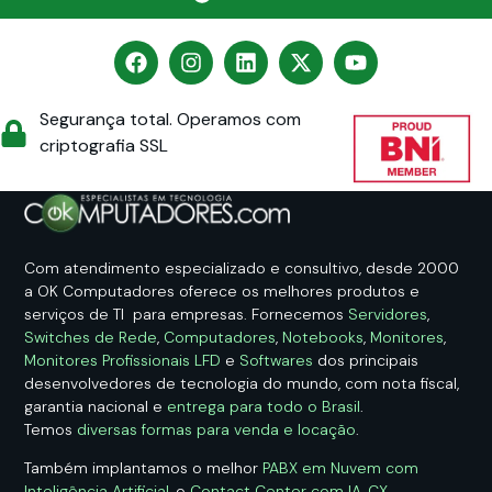
Segurança total. Operamos com
criptografia SSL
Com atendimento especializado e consultivo, desde 2000
a OK Computadores oferece os melhores produtos e
serviços de TI para empresas. Fornecemos
Servidores
,
Switches de Rede
,
Computadores
,
Notebooks
,
Monitores
,
Monitores Profissionais LFD
e
Softwares
dos principais
desenvolvedores de tecnologia do mundo, com nota fiscal,
garantia nacional e
entrega para todo o Brasil
.
Temos
diversas formas para venda e locação
.
Também implantamos o melhor
PABX em Nuvem com
Inteligência Artificial
, o
Contact Center com IA
,
CX