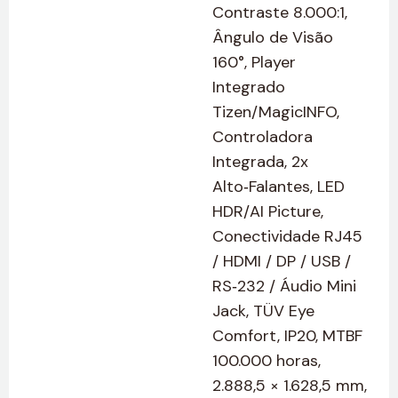
Contraste 8.000:1,
Ângulo de Visão
160°, Player
Integrado
Tizen/MagicINFO,
Controladora
Integrada, 2x
Alto‑Falantes, LED
HDR/AI Picture,
Conectividade RJ45
/ HDMI / DP / USB /
RS‑232 / Áudio Mini
Jack, TÜV Eye
Comfort, IP20, MTBF
100.000 horas,
2.888,5 × 1.628,5 mm,