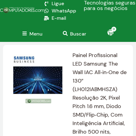
Tecnologias seguras
Ligue
para os negócios
WhatsApp
E-mail
0
Menu
Buscar
Painel Profissional
LED Samsung The
Wall IAC All‑in‑One de
130″
(LH012IABMHSZA)
Resolução 2K, Pixel
Pitch 1.6 mm, Diodo
SMD/Flip‑Chip, Com
Inteligência Artificial,
Brilho 500 nits,