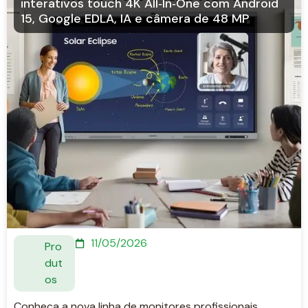
interativos touch 4K All‑In‑One com Android
15, Google EDLA, IA e câmera de 48 MP
11/05/2026
Pro
dut
os
Conheça a nova linha de monitores profissionais