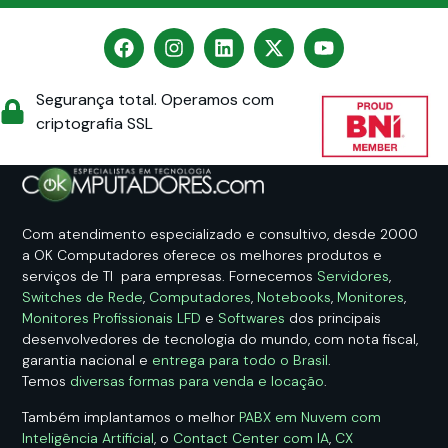
Segurança total. Operamos com
criptografia SSL
Com atendimento especializado e consultivo, desde 2000
a OK Computadores oferece os melhores produtos e
serviços de TI para empresas. Fornecemos
Servidores
,
Switches de Rede
,
Computadores
,
Notebooks
,
Monitores
,
Monitores Profissionais LFD
e
Softwares
dos principais
desenvolvedores de tecnologia do mundo, com nota fiscal,
garantia nacional e
entrega para todo o Brasil
.
Temos
diversas formas para venda e locação
.
Também implantamos o melhor
PABX em Nuvem com
Inteligência Artificial
, o
Contact Center com IA
,
CX