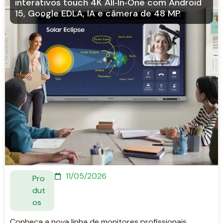
interativos touch 4K All‑In‑One com Android
15, Google EDLA, IA e câmera de 48 MP
11/05/2026
Pro
dut
os
Conheça a nova linha de monitores profissionais