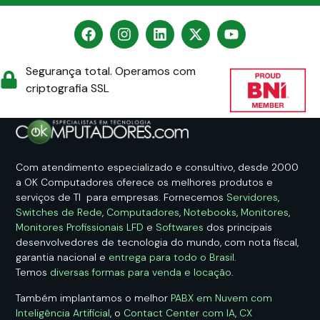
Segurança total. Operamos com
criptografia SSL
Com atendimento especializado e consultivo, desde 2000
a OK Computadores oferece os melhores produtos e
serviços de TI para empresas. Fornecemos
Servidores
,
Switches de Rede
,
Computadores
,
Notebooks
,
Monitores
,
Monitores Profissionais LFD
e
Softwares
dos principais
desenvolvedores de tecnologia do mundo, com nota fiscal,
garantia nacional e
entrega para todo o Brasil
.
Temos
diversas formas para venda e locação
.
Também implantamos o melhor
PABX em Nuvem com
Inteligência Artificial
, o
Contact Center com IA
,
CX