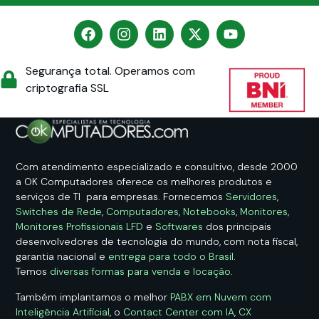
Segurança total. Operamos com
criptografia SSL
Com atendimento especializado e consultivo, desde 2000
a OK Computadores oferece os melhores produtos e
serviços de TI para empresas. Fornecemos
Servidores
,
Switches de Rede
,
Computadores
,
Notebooks
,
Monitores
,
Monitores Profissionais LFD
e
Softwares
dos principais
desenvolvedores de tecnologia do mundo, com nota fiscal,
garantia nacional e
entrega para todo o Brasil
.
Temos
diversas formas para venda e locação
.
Também implantamos o melhor
PABX em Nuvem com
Inteligência Artificial
, o
Contact Center com IA
,
CX