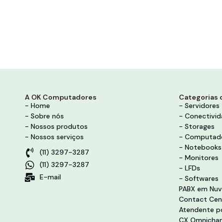
A OK Computadores
Categorias 
- Home
- Servidores
- Sobre nós
- Conectivi
- Nossos produtos
- Storages
- Nossos serviços
- Computad
- Notebooks
(11) 3297-3287
- Monitores
(11) 3297-3287
- LFDs
E-mail
- Softwares
PABX em Nu
Contact Cen
Atendente po
CX Omnichan