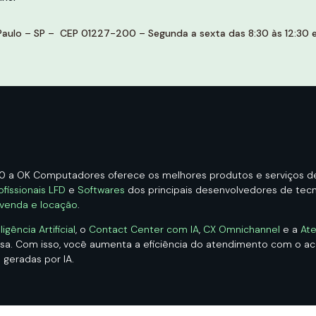
aulo – SP – CEP 01227-200 – Segunda a sexta das 8:30 às 12:30 e 
00 a OK Computadores oferece os melhores produtos e serviços 
ofissionais LFD
e
Softwares
dos principais desenvolvedores de tecno
 venda e locação
.
ência Artificial
, o
Contact Center com IA
,
CX Omnichannel
e a
Ate
esa. Com isso, você aumenta a eficiência do atendimento com o 
 geradas por IA.