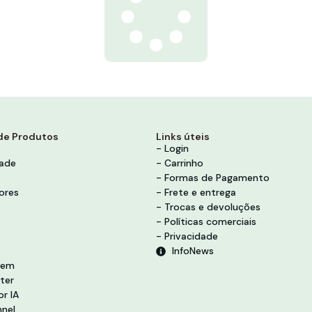
de Produtos
Links úteis
- Login
dade
- Carrinho
- Formas de Pagamento
ores
- Frete e entrega
- Trocas e devoluções
- Políticas comerciais
- Privacidade
InfoNews
vem
ter
r IA
nel