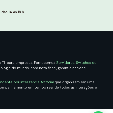
das 14 às 18 h
de TI para empresas. Fornecemos
Servidores
,
Switches de
logia do mundo, com nota fiscal, garantia nacional
ndente por Inteligência Artificial
que organizam em uma
acompanhamento em tempo real de todas as interações e