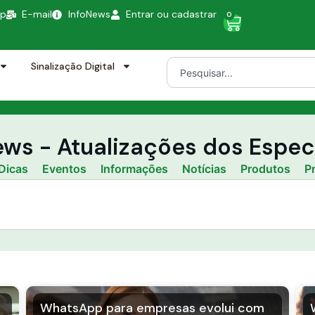
pp
E-mail
InfoNews
Entrar ou cadastrar
0
Sinalização Digital
ws - Atualizações dos Especi
Dicas
Eventos
Informações
Notícias
Produtos
P
WhatsApp para empresas evolui com